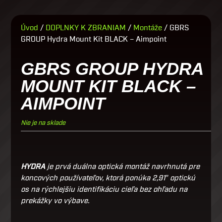
Úvod
/
DOPLNKY K ZBRANIAM
/
Montáže
/ GBRS
GROUP Hydra Mount Kit BLACK – Aimpoint
GBRS GROUP HYDRA
MOUNT KIT BLACK –
AIMPOINT
Nie je na sklade
HYDRA
je prvá duálna optická montáž navrhnutá pre
koncových používateľov, ktorá ponúka 2,91″ optickú
os na rýchlejšiu identifikáciu cieľa bez ohľadu na
prekážky vo výbave.