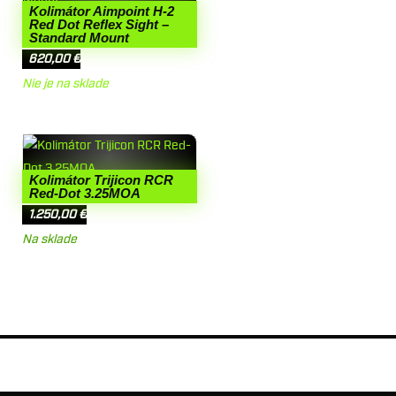
Kolimátor Aimpoint H-2
Red Dot Reflex Sight –
Standard Mount
620,00
€
Nie je na sklade
Kolimátor Trijicon RCR
Red-Dot 3.25MOA
1.250,00
€
Na sklade