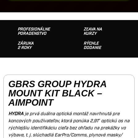
PROFESIONÁLNE
ZĽAVA NA
PORADENSTVO
KURZY
ZÁRUKA
RÝCHLE
2 ROKY
DODANIE
GBRS GROUP HYDRA
MOUNT KIT BLACK –
AIMPOINT
HYDRA
je prvá duálna optická montáž navrhnutá pre
koncových používateľov, ktorá ponúka 2,91″ optickú os na
rýchlejšiu identifikáciu cieľa bez ohľadu na prekážky vo
výbave, t. j. slúchadlá EarPro/Comms, plynové masky/