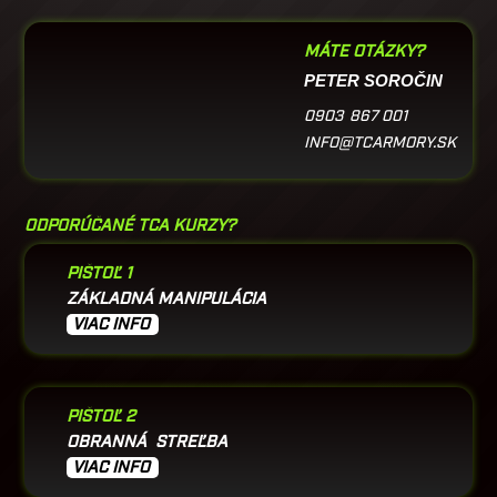
MÁTE OTÁZKY?
PETER SOROČIN
0903 867 001
INFO@TCARMORY.SK
ODPORÚČANÉ TCA KURZY?
PIŠTOĽ 1
ZÁKLADNÁ MANIPULÁCIA
VIAC INFO
PIŠTOĽ 2
OBRANNÁ STREĽBA
VIAC INFO