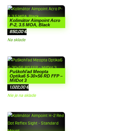
Kolimátor Aimpoint Acro
P-2, 3.5 MOA, Black
650,00
€
Na sklade
Puškohľad Meopta
Optika6 5-30×56 RD FFP –
MilDot 3
1.022,00
€
Nie je na sklade