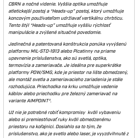
CBRN a nočné videnie. Vyššia optika umožňuje
atletickejší postoj a “Heads-up” postoj, ktorý umožňuje
koncovým používateľom udržiavať vertikálnu chrbticu.
Tento štýl “Heads-up” umožňuje vyššiu rýchlosť
manipulácie a zvýšené situačné povedomie.
Jedinečná a patentovaná konštrukcia ponúka vyvýšenú
platformu MIL-STD-1913 alebo Picatinny na priame
upevnenie príslušenstva, ako sú svetlá, optika,
termovízia a zameriavače. Je ideálna pre superkrátke
platformy PDW/SMG, kde je priestor na lište obmedzený,
ale montáž svetla a zameriavacieho zariadenia je stále
rozhodujúca. Priechodka na krku umožňuje vedenie
káblov alebo priechodku pre železný zameriavač na
variante AIMPOINT®.
Už nie je potrebné robiť kompromisy kvôli vybaveniu
alebo si premiestňovať ruky kvôli obmedzenému
priestoru na koľajnici. Dosiahlo sa to tým, že
príslušenstvo, ako je svetlo alebo laser, je vyyzdvihnuté z