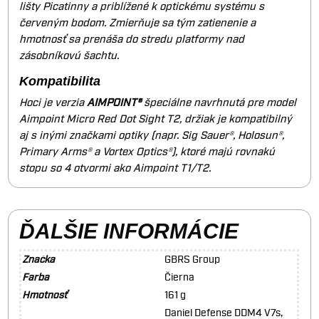
lišty Picatinny a priblížené k optickému systému s
červeným bodom. Zmierňuje sa tým zatienenie a
hmotnosť sa prenáša do stredu platformy nad
zásobníkovú šachtu.
Kompatibilita
Hoci je verzia
AIMPOINT®
špeciálne navrhnutá pre model
Aimpoint Micro Red Dot Sight T2, držiak je kompatibilný
aj s inými značkami optiky (napr. Sig Sauer®, Holosun®,
Primary Arms® a Vortex Optics®), ktoré majú rovnakú
stopu so 4 otvormi ako Aimpoint T1/T2.
ĎALŠIE INFORMÁCIE
Značka
GBRS Group
Farba
Čierna
Hmotnosť
161 g
Daniel Defense DDM4 V7s,