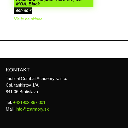
MOA, Black
490,00
€
Nie je na sklade
KONTAKT
Tactical Combat Academy s. r. o.
Čsl. tankistov 1/A
841 06 Bratislava
Tel:
+421903 867 001
Mail:
info@tcarmory.sk