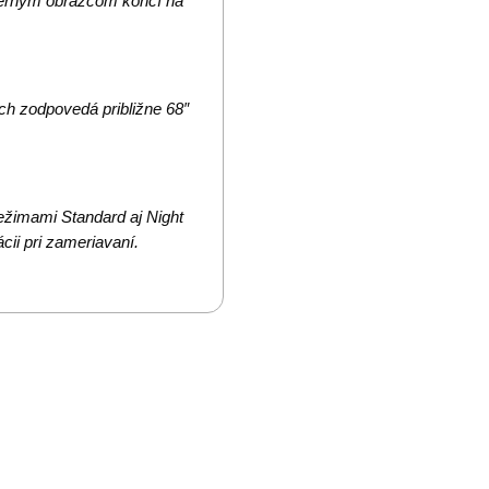
merným obrazcom končí na
h zodpovedá približne 68″
ežimami Standard aj Night
cii pri zameriavaní.