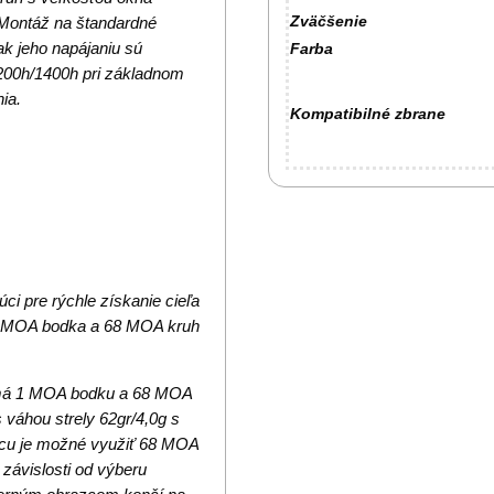
Zväčšenie
Montáž na štandardné
ak jeho napájaniu sú
Farba
 2200h/1400h pri základnom
ia.
Kompatibilné zbrane
i pre rýchle získanie cieľa
1 MOA bodka a 68 MOA kruh
 má 1 MOA bodku a 68 MOA
 váhou strely 62gr/4,0g s
nicu je možné využiť 68 MOA
 závislosti od výberu