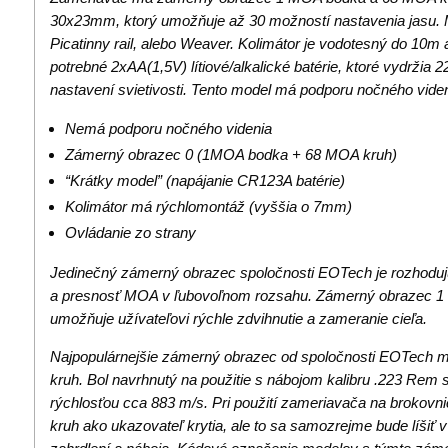
30x23mm, ktorý umožňuje až 30 možností nastavenia jasu. 
Picatinny rail, alebo Weaver. Kolimátor je vodotesný do 10m 
potrebné 2xAA(1,5V) lítiové/alkalické batérie, ktoré vydržia
nastavení svietivosti. Tento model má podporu nočného viden
Nemá podporu nočného videnia
Zámerný obrazec 0 (1MOA bodka + 68 MOA kruh)
“Krátky model” (napájanie CR123A batérie)
Kolimátor má rýchlomontáž (vyššia o 7mm)
Ovládanie zo strany
Jedinečný zámerný obrazec spoločnosti EOTech je rozhodujúc
a presnosť MOA v ľubovoľnom rozsahu. Zámerný obrazec 
umožňuje užívateľovi rýchle zdvihnutie a zameranie cieľa.
Najpopulárnejšie zámerný obrazec od spoločnosti EOTech
kruh. Bol navrhnutý na použitie s nábojom kalibru .223 Rem s
rýchlosťou cca 883 m/s. Pri použití zameriavača na brokov
kruh ako ukazovateľ krytia, ale to sa samozrejme bude líšiť v