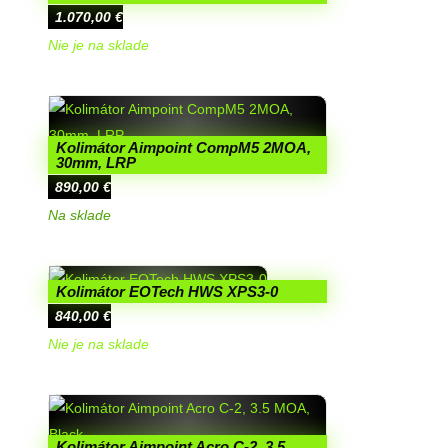
1.070,00
€
Nie je na sklade
Kolimátor Aimpoint CompM5 2MOA,
30mm, LRP
890,00
€
Na sklade
Kolimátor EOTech HWS XPS3-0
840,00
€
Nie je na sklade
Kolimátor Aimpoint Acro C-2, 3.5