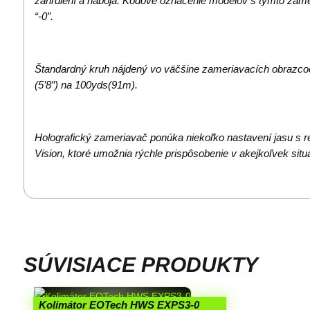
zahrdlení a náboja. Kódové označenie modelov s týmto zá
“-0”.
Štandardný kruh nájdený vo väčšine zameriavacích obrazcoc
(5’8″) na 100yds(91m).
Holografický zameriavač ponúka niekoľko nastavení jasu s r
Vision, ktoré umožnia rýchle prispôsobenie v akejkoľvek situá
SÚVISIACE PRODUKTY
Kolimátor EOTech HWS EXPS3-0