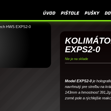
Ako si vybrať 
ÚVOD
PIŠTOLE
PUŠKY
DO
Tech HWS EXPS2-0
KOLIMÁTO
EXPS2-0
Nie je na sklade
Model EXPS2-0
je holograf
navrhnutý pre streľbu na krá
143mm a hmostnosť 391,2g s 
zorné pole a rýchlejšie reakc