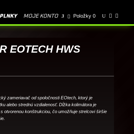
PIŠTOĽ?
Ako si vybrať PUŠKU?
Kurzy streľby TCA


Položky 0
PLNKY
MOJE KONTO
BLOG
R EOTECH HWS
ický zameriavač od spoločnosti EOtech, ktorý je
tku alebo strednú vzdialenosť. Dĺžka kolimátora je
otvorenou konštrukciou, čo umožňuje strelcovi širšie
ie.