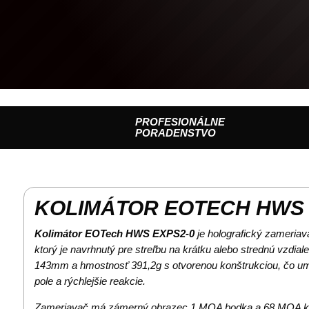
PROFESIONÁLNE
PORADENSTVO
KOLIMÁTOR EOTECH HWS 
Kolimátor EOTech HWS EXPS2-0
je holografický zameriav
ktorý je navrhnutý pre streľbu na krátku alebo strednú vzdial
143mm a hmostnosť 391,2g s otvorenou konštrukciou, čo umo
pole a rýchlejšie reakcie.
Zameriavač má zámerný obrazec 1 MOA bodka a 68 MOA kr