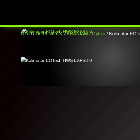
Úvod
/
DOPLNKY K ZBRANIAM
/
Optika
/ Kolimátor EO