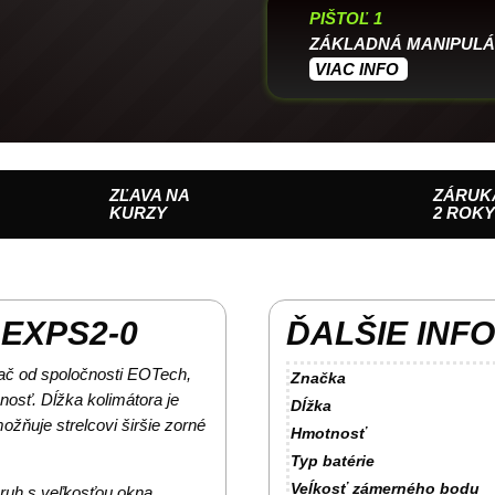
PIŠTOĽ 1
ZÁKLADNÁ MANIPULÁ
VIAC INFO
ZĽAVA NA
ZÁRUK
KURZY
2 ROK
EXPS2-0
ĎALŠIE INF
ač od spoločnosti EOTech,
Značka
enosť. Dĺžka kolimátora je
Dĺžka
žňuje strelcovi širšie zorné
Hmotnosť
Typ batérie
Veĺkosť zámerného bodu
uh s veľkosťou okna