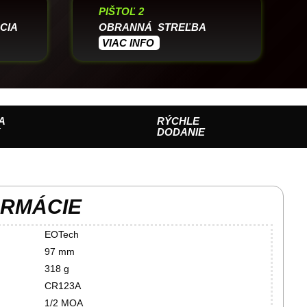
PIŠTOĽ 2
CIA
OBRANNÁ STREĽBA
VIAC INFO
A
RÝCHLE
Y
DODANIE
ORMÁCIE
EOTech
97 mm
318 g
CR123A
1/2 MOA