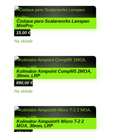
Čistiace pero Scalarworks Lenspen
MiniPro
15,00
€
Na sklade
Kolimátor Aimpoint CompM5 2MOA,
30mm, LRP
890,00
€
Na sklade
Kolimátor Aimpoint® Micro T-2 2
MOA, 30mm, LRP