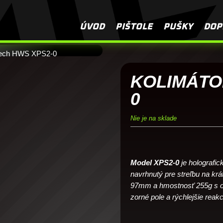
Ako si vybrať 
ÚVOD
PIŠTOLE
PUŠKY
DOP
Tech HWS XPS2-0
KOLIMÁTO
0
Nie je na sklade
Model XPS2-0
je holografic
navrhnutý pre streľbu na krá
97mm a hmostnosť 255g s otv
zorné pole a rýchlejšie reakc