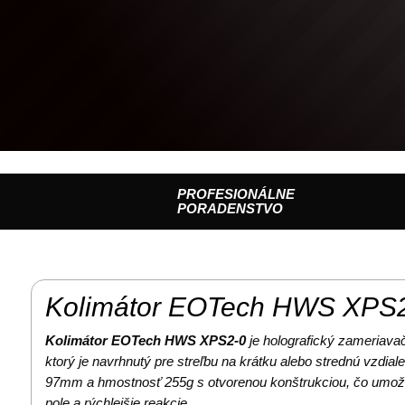
PROFESIONÁLNE
PORADENSTVO
Kolimátor EOTech HWS XPS
Kolimátor EOTech HWS XPS2-0
je holografický zameriava
ktorý je navrhnutý pre streľbu na krátku alebo strednú vzdial
97mm a hmostnosť 255g s otvorenou konštrukciou, čo umožňu
pole a rýchlejšie reakcie.