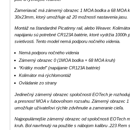
Zameriavač má zámerný obrazec 1 MOA bodka a 68 MOA kr
30x23mm, ktorý umožňuje až 20 možností nastavenia jasu.
Montáž na štandardné Picatinny rail, alebo Weaver. Kolimáto
napájaniu sú potrebné CR123A batérie, ktoré vydržia 1000h 
svietivosti. Tento model nemá podporu nočného videnia.
Nemá podporu nočného videnia
Zámerný obrazec 0 (1MOA bodka + 68 MOA kruh)
“Krátky model” (napájanie CR123A batérie)
Kolimátor má rýchlomontáž
Ovládanie zo strany
Jedinečný zámerný obrazec spoločnosti EOTech je rozhodujúc
a presnosť MOA v ľubovoľnom rozsahu. Zámerný obrazec 
umožňuje užívateľovi rýchle zdvihnutie a zameranie cieľa.
Najpopulárnejšie zámerný obrazec od spoločnosti EOTech
kruh. Bol navrhnutý na použitie s nábojom kalibru .223 Rem s