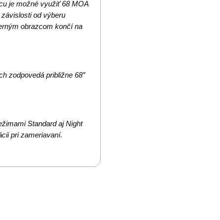
nicu je možné využiť 68 MOA
 závislosti od výberu
merným obrazcom končí na
h zodpovedá približne 68″
ežimami Standard aj Night
cii pri zameriavaní.