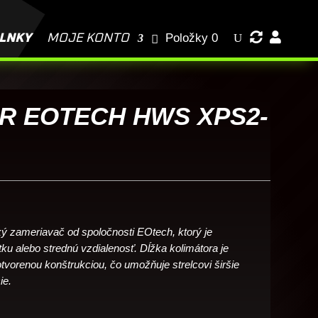
PIŠTOĽ?
Ako si vybrať PUŠKU?
Kurzy streľby TCA


Položky 0
LNKY
MOJE KONTO
BLOG
R EOTECH HWS XPS2-
ký zameriavač od spoločnosti EOtech, ktorý je
tku alebo strednú vzdialenosť. Dĺžka kolimátora je
orenou konštrukciou, čo umožňuje strelcovi širšie
ie.