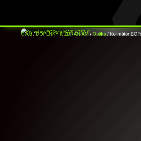
Úvod
/
DOPLNKY K ZBRANIAM
/
Optika
/ Kolimátor EO