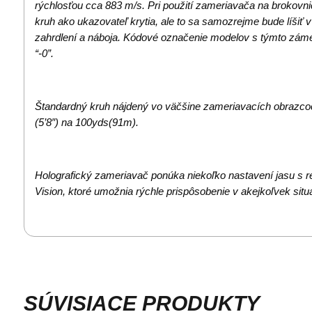
rýchlosťou cca 883 m/s. Pri použití zameriavača na brokov
kruh ako ukazovateľ krytia, ale to sa samozrejme bude líšiť v
zahrdlení a náboja. Kódové označenie modelov s týmto zá
“-0”.
Štandardný kruh nájdený vo väčšine zameriavacích obrazcoc
(5’8″) na 100yds(91m).
Holografický zameriavač ponúka niekoľko nastavení jasu s r
Vision, ktoré umožnia rýchle prispôsobenie v akejkoľvek situá
SÚVISIACE PRODUKTY