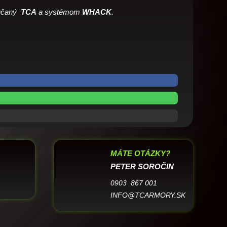
rúčaný
TCA
a systémom
WHACK
.
MÁTE OTÁZKY?
PETER SOROČIN
0903 867 001
INFO@TCARMORY.SK