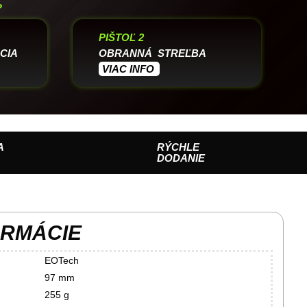
?
PIŠTOĽ 2
CIA
OBRANNÁ STREĽBA
VIAC INFO
A
RÝCHLE
DODANIE
ORMÁCIE
EOTech
97 mm
255 g