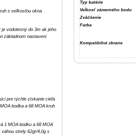
Typ batérie
Veĺkosť zámerného bodu
uh s veľkosťou okna
Zväčšenie
Farba
r je vodotesný do 3m ak jeho
pri základnom nastavení
Kompatibilné zbrane
i pre rýchle získanie cieľa
1 MOA bodka a 68 MOA kruh
 má 1 MOA bodku a 68 MOA
 váhou strely 62gr/4,0g s