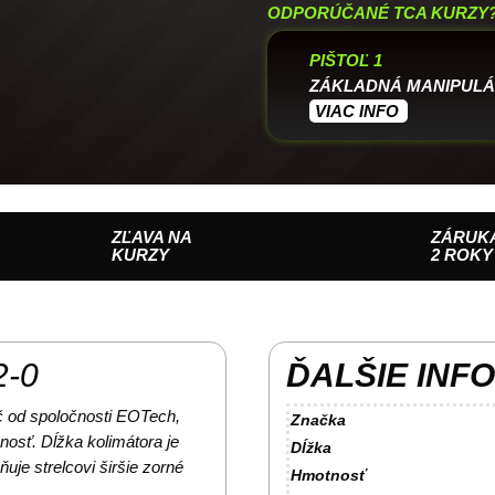
ODPORÚČANÉ TCA KURZY
PIŠTOĽ 1
ZÁKLADNÁ MANIPULÁ
VIAC INFO
ZĽAVA NA
ZÁRUK
KURZY
2 ROKY
2-0
ĎALŠIE INF
č od spoločnosti EOTech,
Značka
enosť. Dĺžka kolimátora je
Dĺžka
je strelcovi širšie zorné
Hmotnosť