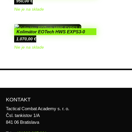
950,00
€
Nie je na sklade
Kolimátor EOTech HWS EXPS3-0
1.070,00
€
Nie je na sklade
KONTAKT
Tactical Combat Academy s. r. o.
Čsl. tankistov 1/A
841 06 Bratislava