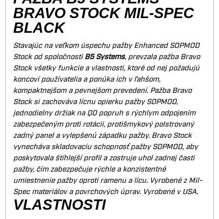
BRAVO STOCK MIL-SPEC
BLACK
Stavajúc na veľkom úspechu pažby Enhanced SOPMOD
Stock od spoločnosti
B5 Systems
, prevzala pažba Bravo
Stock všetky funkcie a vlastnosti, ktoré od nej požadujú
koncoví používatelia a ponúka ich v ľahšom,
kompaktnejšom a pevnejšom prevedení. Pažba Bravo
Stock si zachováva lícnu opierku pažby SOPMOD,
jednodielny držiak na QD popruh s rýchlym odpojením
zabezpečeným proti rotácii, protišmykový polstrovaný
zadný panel a vylepšenú západku pažby. Bravo Stock
vynecháva skladovaciu schopnosť pažby SOPMOD, aby
poskytovala štíhlejší profil a zostruje uhol zadnej časti
pažby, čím zabezpečuje rýchle a konzistentné
umiestnenie pažby oproti ramenu a lícu. Vyrobené z Mil-
Spec materiálov a povrchových úprav. Vyrobené v USA.
VLASTNOSTI