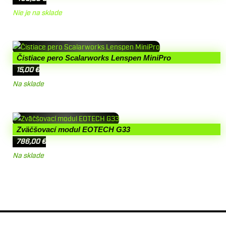
Nie je na sklade
Čistiace pero Scalarworks Lenspen MiniPro
15,00
€
Na sklade
Zväčšovací modul EOTECH G33
786,00
€
Na sklade