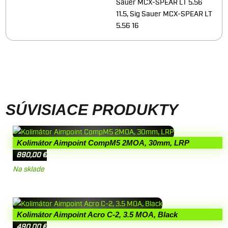
Sauer MCX-SPEAR LT 5.56
11.5, Sig Sauer MCX-SPEAR LT
5.56 16
SÚVISIACE PRODUKTY
Kolimátor Aimpoint CompM5 2MOA, 30mm, LRP
890,00
€
Na sklade
Kolimátor Aimpoint Acro C-2, 3.5 MOA, Black
490,00
€