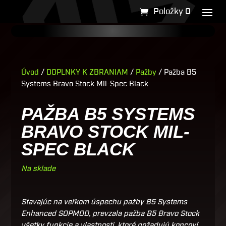
Položky 0
Úvod
/
DOPLNKY K ZBRANIAM
/
Pažby
/ Pažba B5
Systems Bravo Stock Mil-Spec Black
PAŽBA B5 SYSTEMS
BRAVO STOCK MIL-
SPEC BLACK
Na sklade
Stavajúc na veľkom úspechu pažby B5 Systems
Enhanced SOPMOD, prevzala pažba B5 Bravo Stock
všetky funkcie a vlastnosti, ktoré požadujú koncoví