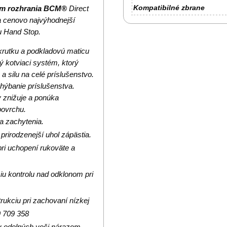
Kompatibilné zbrane
ém rozhrania BCM®
Direct
 a cenovo najvýhodnejší
u Hand Stop.
krutku a podkladovú maticu
 kotviaci systém, ktorý
 silu na celé príslušenstvo.
ýbanie príslušenstva.
 znižuje a ponúka
povrchu.
ra zachytenia.
prirodzenejší uhol zápästia.
ri uchopení rukoväte a
iu kontrolu nad odklonom pri
ukciu pri zachovaní nízkej
9 709 358
 odolných voči nárazom.