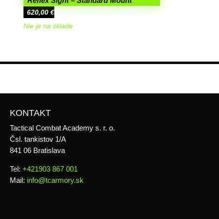
Reflex Sight – Standard Mount
620,00
€
Nie je na sklade
KONTAKT
Tactical Combat Academy s. r. o.
Čsl. tankistov 1/A
841 06 Bratislava
Tel:
+421903 867 001
Mail:
info@tcarmory.sk