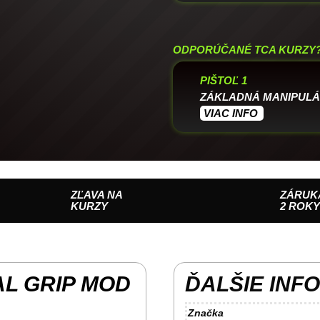
ODPORÚČANÉ TCA KURZY
PIŠTOĽ 1
ZÁKLADNÁ MANIPULÁ
VIAC INFO
ZĽAVA NA
ZÁRUK
KURZY
2 ROK
L GRIP MOD
ĎALŠIE INF
Značka