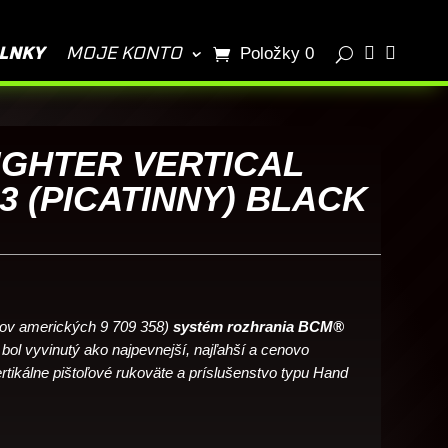
PIŠTOĽ?
Ako si vybrať PUŠKU?
Kurzy streľby TCA


Položky 0
LNKY
MOJE KONTO
BLOG
GHTER VERTICAL
3 (PICATINNY) BLACK
tov amerických 9 709 358)
systém rozhrania BCM®
bol vyvinutý ako najpevnejší, najľahší a cenovo
rtikálne pištoľové rukoväte a príslušenstvo typu Hand