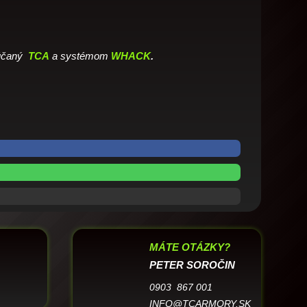
rúčaný
TCA
a systémom
WHACK
.
MÁTE OTÁZKY?
PETER SOROČIN
0903 867 001
INFO@TCARMORY.SK