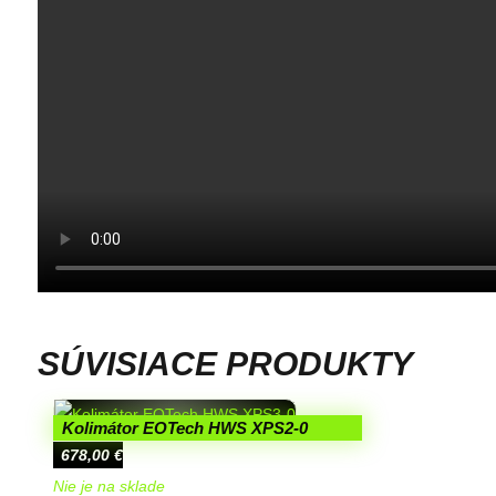
SÚVISIACE PRODUKTY
Kolimátor EOTech HWS XPS2-0
678,00
€
Nie je na sklade