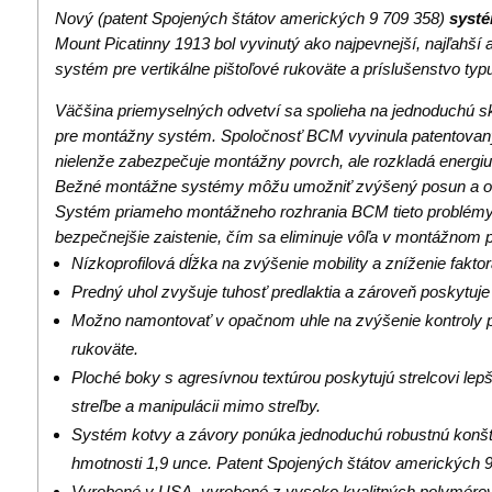
Nový (patent Spojených štátov amerických 9 709 358)
syst
Mount Picatinny 1913 bol vyvinutý ako najpevnejší, najľahší
systém pre vertikálne pištoľové rukoväte a príslušenstvo typ
Väčšina priemyselných odvetví sa spolieha na jednoduchú s
pre montážny systém. Spoločnosť BCM vyvinula patentovaný
nielenže zabezpečuje montážny povrch, ale rozkladá energiu a
Bežné montážne systémy môžu umožniť zvýšený posun a oh
Systém priameho montážneho rozhrania BCM tieto problémy
bezpečnejšie zaistenie, čím sa eliminuje vôľa v montážnom 
Nízkoprofilová dĺžka na zvýšenie mobility a zníženie fakto
Predný uhol zvyšuje tuhosť predlaktia a zároveň poskytuje 
Možno namontovať v opačnom uhle na zvýšenie kontroly p
rukoväte.
Ploché boky s agresívnou textúrou poskytujú strelcovi lepš
streľbe a manipulácii mimo streľby.
Systém kotvy a závory ponúka jednoduchú robustnú konštr
hmotnosti 1,9 unce. Patent Spojených štátov amerických 
Vyrobené v USA, vyrobené z vysoko kvalitných polymérov