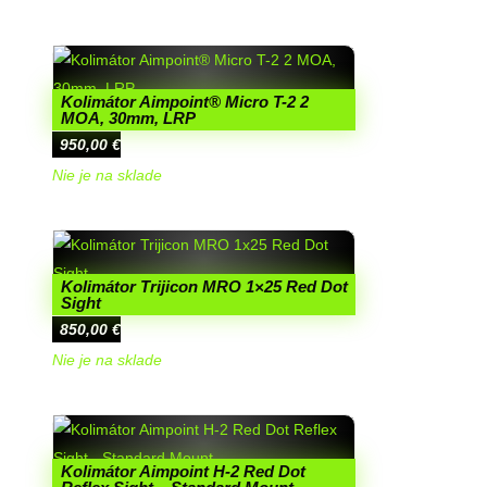
Kolimátor Aimpoint® Micro T-2 2
MOA, 30mm, LRP
950,00
€
Nie je na sklade
Kolimátor Trijicon MRO 1×25 Red Dot
Sight
850,00
€
Nie je na sklade
Kolimátor Aimpoint H-2 Red Dot