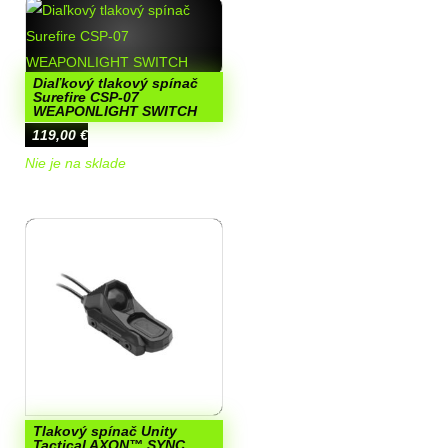
Diaľkový tlakový spínač
Surefire CSP-07
WEAPONLIGHT SWITCH
119,00
€
Nie je na sklade
Tlakový spínač Unity
Tactical AXON™ SYNC