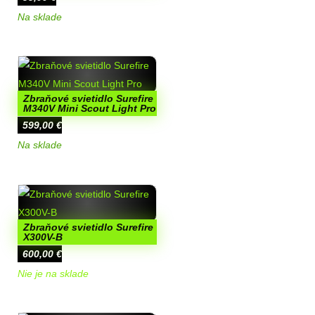
Na sklade
Zbraňové svietidlo Surefire
M340V Mini Scout Light Pro
599,00
€
Na sklade
Zbraňové svietidlo Surefire
X300V-B
600,00
€
Nie je na sklade