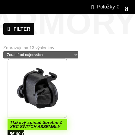
ARMOR
Položky 0
FILTER
Zoradené
Zobrazuje sa 13 výsledkov
podľa
najnovších
Tlakový spínač Surefire Z-
XBC SWITCH ASSEMBLY
55,00
€