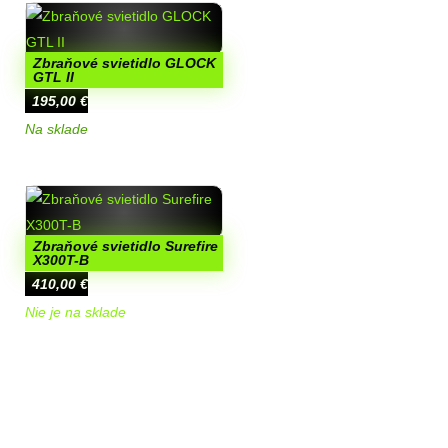
Zbraňové svietidlo GLOCK
GTL II
195,00
€
Na sklade
Zbraňové svietidlo Surefire
X300T-B
410,00
€
Nie je na sklade