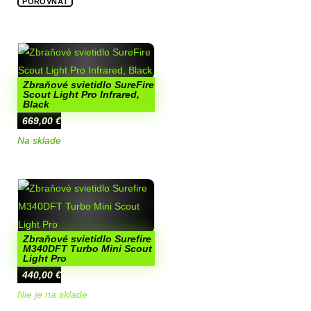
POROVNAŤ
Zbraňové svietidlo SureFire
Scout Light Pro Infrared,
Black
669,00
€
Na sklade
Zbraňové svietidlo Surefire
M340DFT Turbo Mini Scout
Light Pro
440,00
€
Nie je na sklade