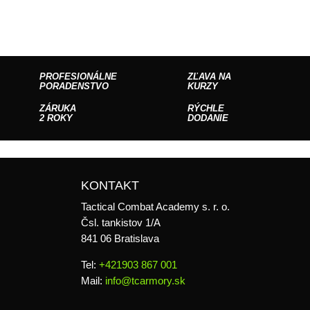
PROFESIONÁLNE
ZĽAVA NA
PORADENSTVO
KURZY
ZÁRUKA
RÝCHLE
2 ROKY
DODANIE
KONTAKT
Tactical Combat Academy s. r. o.
Čsl. tankistov 1/A
841 06 Bratislava
Tel:
+421903 867 001
Mail:
info@tcarmory.sk