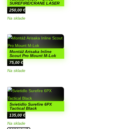
SUREFIRE/CRANE LASER
250,00
€
Na sklade
Montáž Arisaka Inline
Scout Pro Mount M-Lok
75,00
€
Na sklade
Svietidlo Surefire 6PX
Tactical Black
135,00
€
Na sklade