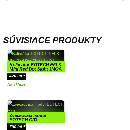
SÚVISIACE PRODUKTY
Kolimátor EOTECH EFLX
Mini Red Dot Sight 3MOA
420,00
€
Na sklade
Zväčšovací modul
EOTECH G33
786,00
€