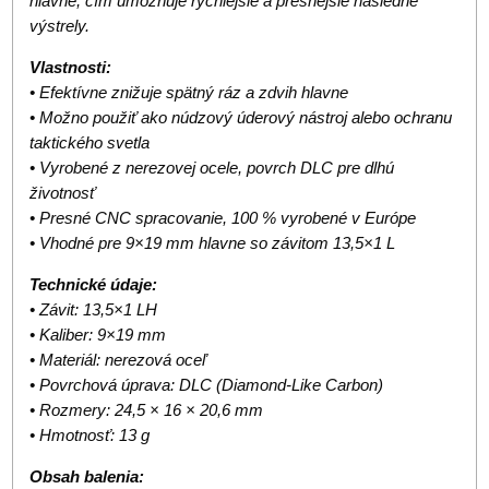
hlavne, čím umožňuje rýchlejšie a presnejšie následné
výstrely.
Vlastnosti:
• Efektívne znižuje spätný ráz a zdvih hlavne
• Možno použiť ako núdzový úderový nástroj alebo ochranu
taktického svetla
• Vyrobené z nerezovej ocele, povrch DLC pre dlhú
životnosť
• Presné CNC spracovanie, 100 % vyrobené v Európe
• Vhodné pre 9×19 mm hlavne so závitom 13,5×1 L
Technické údaje:
• Závit: 13,5×1 LH
• Kaliber: 9×19 mm
• Materiál: nerezová oceľ
• Povrchová úprava: DLC (Diamond-Like Carbon)
• Rozmery: 24,5 × 16 × 20,6 mm
• Hmotnosť: 13 g
Obsah balenia: