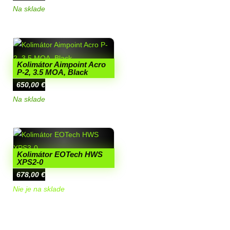
Na sklade
Kolimátor Aimpoint Acro
P-2, 3.5 MOA, Black
650,00
€
Na sklade
Kolimátor EOTech HWS
XPS2-0
678,00
€
Nie je na sklade