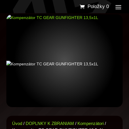
Položky 0
Úvod
/
DOPLNKY K ZBRANIAM
/
Kompenzátori
/