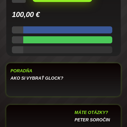
TC
GEAR
100,00
€
GUNFIGHTER
13,5x1L
PORADŇA
AKO SI VYBRAŤ GLOCK?
MÁTE OTÁZKY?
PETER SOROČIN