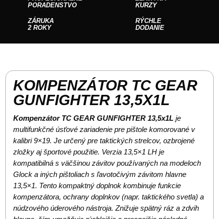
PORADENSTVO
KURZY
ZÁRUKA
RÝCHLE
2 ROKY
DODANIE
KOMPENZÁTOR TC GEAR
GUNFIGHTER 13,5X1L
Kompenzátor TC GEAR GUNFIGHTER 13,5x1L
je
multifunkčné úsťové zariadenie pre pištole komorované v
kalibri 9×19. Je určený pre taktických strelcov, ozbrojené
zložky aj športové použitie. Verzia 13,5×1 LH je
kompatibilná s väčšinou závitov používaných na modeloch
Glock a iných pištoliach s ľavotočivým závitom hlavne
13,5×1. Tento kompaktný doplnok kombinuje funkcie
kompenzátora, ochrany doplnkov (napr. taktického svetla) a
núdzového úderového nástroja. Znižuje spätný ráz a zdvih