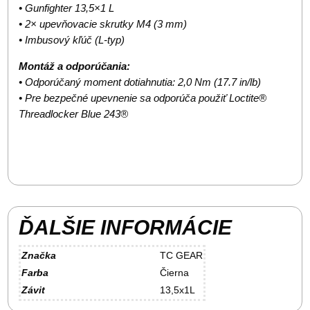
• Gunfighter 13,5×1 L
• 2× upevňovacie skrutky M4 (3 mm)
• Imbusový kľúč (L-typ)
Montáž a odporúčania:
• Odporúčaný moment dotiahnutia: 2,0 Nm (17.7 in/lb)
• Pre bezpečné upevnenie sa odporúča použiť Loctite®
Threadlocker Blue 243®
ĎALŠIE INFORMÁCIE
Značka
TC GEAR
Farba
Čierna
Závit
13,5x1L