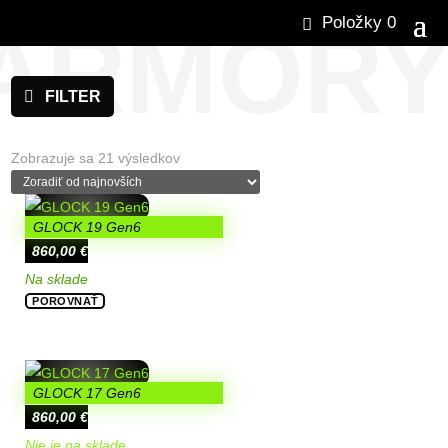
ARMOR
Položky 0
FILTER
Zoradené
Zobrazuje sa 21 výsledkov
podľa
najnovších
GLOCK 19 Gen6
860,00
€
Na sklade
POROVNAŤ
GLOCK 17 Gen6
860,00
€
Nie je na sklade