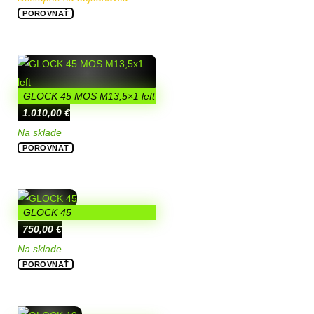
POROVNAŤ
GLOCK 45 MOS M13,5×1 left
1.010,00
€
Na sklade
POROVNAŤ
GLOCK 45
750,00
€
Na sklade
POROVNAŤ