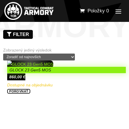
Položky 0
ARMOR
FILTER
Zobrazený jediný výsledok
GLOCK 23 Gen5 MOS
860,00
€
Dostupné na objednávku
POROVNAŤ